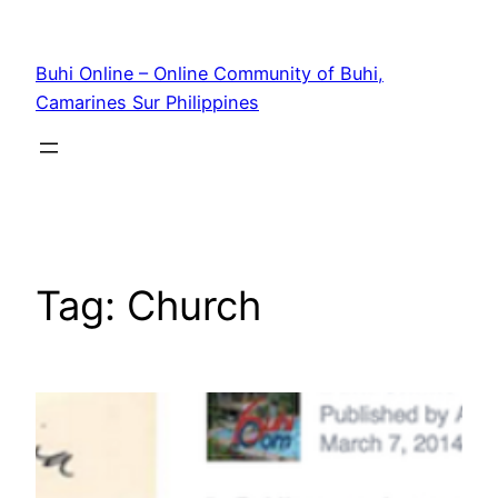
Skip
to
Buhi Online – Online Community of Buhi,
content
Camarines Sur Philippines
Tag:
Church