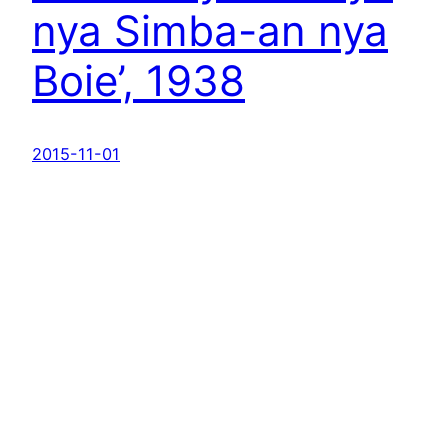
nya Simba-an nya
Boie’, 1938
2015-11-01
Old Boie’nen-English Dictionary Project
B
oie’nen Ostong Laoyay